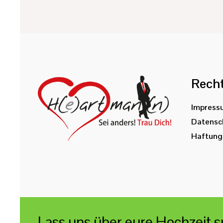
Recht
Impress
Datensc
Haftungs
Lass uns über eure Hochzeit 