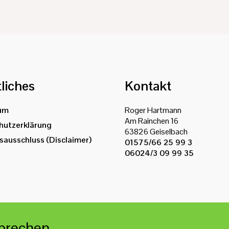
liches
Kontakt
um
Roger Hartmann
Am Rainchen 16
hutzerklärung
63826 Geiselbach
ausschluss (Disclaimer)
01575/66 25 99 3
06024/3 09 99 35
sprechen