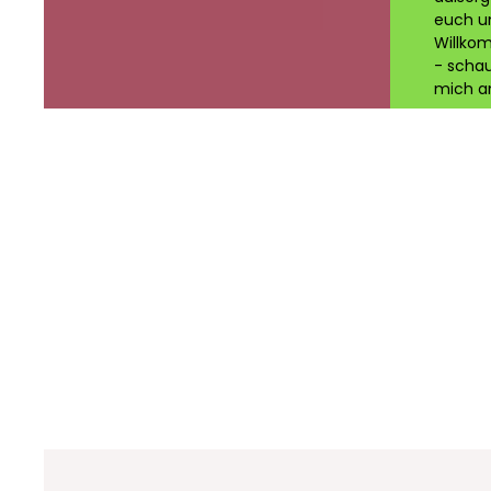
euch u
Willko
- scha
mich an