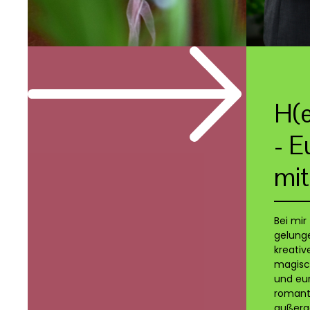
H(e
- E
mit
Bei mir 
gelunge
kreativ
magisc
und eur
romanti
außerge