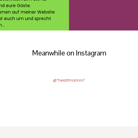
nd eure Gäste.
mmen auf meiner Website
ut euch um und sprecht
...
Meanwhile on Instagram
@“heartmannro“