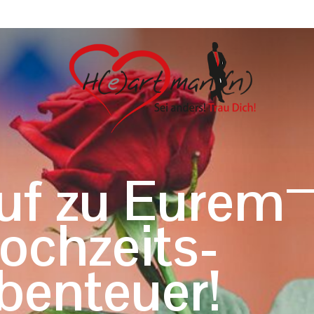
uf zu Eurem
ochzeits-
benteuer!